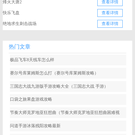
烽火大唐2
查看详情
快乐飞盘
查看详情
绝地求生刺击战场
查看详情
热门文章
极品飞车8天线车怎么样
赛尔号库莱姆斯怎么打（赛尔号库莱姆斯攻略）
三国志大战九游版手游攻略大全（三国志大战 手游）
口袋之旅果盘游戏攻略
节奏大师克罗地亚狂想曲（节奏大师克罗地亚狂想曲困难视
频）
问道手游冰落残阳攻略最新