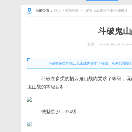
当前位置：
首页
>
游戏攻略
>斗破鬼山战刷怪的服务和进述
斗破鬼山
来源：
www.huangjincha.com.
斗破在多类的栖云鬼山战内要求了等级，玩家只需要
斗破在多类的栖云鬼山战内要求了等级，玩
鬼山战的等级目标：
铁魁窑乡：374级