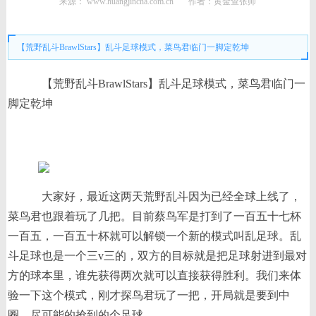
来源：
www.huangjincha.com.cn
作者：黄金查张帅
时间： 2026-05-15 08:02:56
【荒野乱斗BrawlStars】乱斗足球模式，菜鸟君临门一脚定乾坤
【荒野乱斗BrawlStars】乱斗足球模式，菜鸟君临门一
脚定乾坤
大家好，最近这两天荒野乱斗因为已经全球上线了，
菜鸟君也跟着玩了几把。目前蔡鸟军是打到了一百五十七杯
一百五，一百五十杯就可以解锁一个新的模式叫乱足球。乱
斗足球也是一个三v三的，双方的目标就是把足球射进到最对
方的球本里，谁先获得两次就可以直接获得胜利。我们来体
验一下这个模式，刚才探鸟君玩了一把，开局就是要到中
圈，尽可能的抢到的个足球。