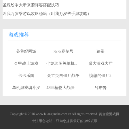
圣魂纷争大帝来袭阵容搭配技巧
叫我万岁爷游戏攻略秘籍（叫我万岁爷手游攻略）
游戏推荐
莽荒纪网游
7k7k赛尔号
猜拳
金甲战士游戏
七龙珠闯关单机游戏
盛大游戏大厅
卡卡乐园
死亡突围僵尸战争
愤怒的僵尸2
单机游戏魂斗罗
4399植物大战僵尸ol
吕布传
Copyright © 2016 www.huangjincha.com.cn All rights reserved. 黄金查游戏网
专注用心做站，只为您提供最好的游戏资讯