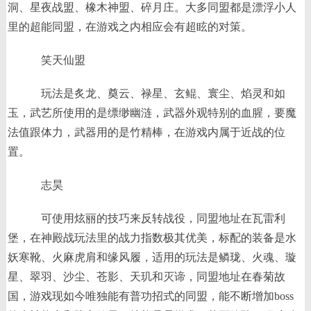
洞、星夜战盟、橡木神盟、碎月庄。大多同盟都是漂浮小人
里的超能同盟，在游戏之内相应会有超眩的对策。
笑天仙盟
玩法是炙龙、奠云、禄星、玄鲲、寰尘、焰灵和如
玉，武艺所使用的是缥缈幽涟，武器外观特别的血腥，要魔
法值跟体力，武器用的是竹精棒，在游戏内属于近战的位
置。
志昊
可使用炫丽的技巧来反转战役，同盟地址在瓦雷利
堡，在神殿战玩法里的战力指数极其优美，标配的装备是水
妖寒靴、火麻虎肩和缘风履，适用的玩法是鳞珑、火魂、璇
星、翠羽、沙尘、苍影、天玑和灭谛，同盟地址在春菊故
国，游戏现如今唯独能有普功招式的同盟，能不断增加boss