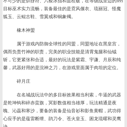
不可少的是炽犽符、六棱冰指和血杖破，在等级战里边的feel
目标巫术实力流畅，装备最佳的是霓风偃衣、琉丽冠、怪魔
狐玉、云鲲古鞋、雪翼戒和铜象镯。
橡木神盟
属于游戏内防御全球性的同盟，同盟地址在黑皇宫，
偶而负责竹神的职责，完美的职业技能是清霄鬼腿和仙钺
斩，它更紧张和合适，最好的玩法是紫霜、宇谦、月辰和纯
馨，武器好用的是浣神之刀，在游戏里面属于肉坦的定位。
碎月庄
在名城战玩法中的多目标效果相当利索，牛逼的武器
是乾坤钩和碎赤蛮旗，冥影数值相当雄厚，玩法精通是夜
魄、沁蕊和寒沙，要备的装备是仙音衫和影鱼黄帽，武功得
心应手的是蕴雷断绁、鹃刀令、苍火皇玉、困龙琉曜和灵鹰
诀。