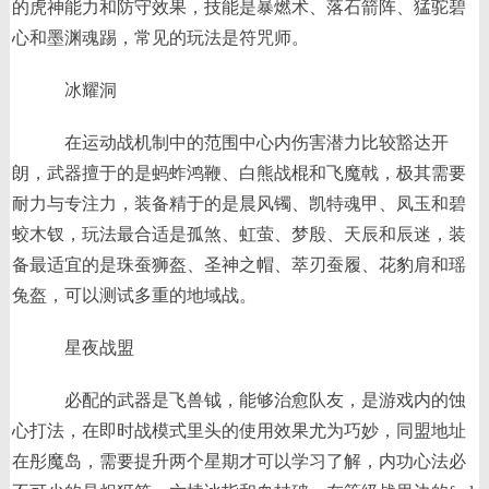
的虎神能力和防守效果，技能是暴燃术、落石箭阵、猛驼碧
心和墨渊魂踢，常见的玩法是符咒师。
冰耀洞
在运动战机制中的范围中心内伤害潜力比较豁达开
朗，武器擅于的是蚂蚱鸿鞭、白熊战棍和飞魔戟，极其需要
耐力与专注力，装备精于的是晨风镯、凯特魂甲、凤玉和碧
蛟木钗，玩法最合适是孤煞、虹萤、梦殷、天辰和辰迷，装
备最适宜的是珠蚕狮盔、圣神之帽、萃刃蚕履、花豹肩和瑶
兔盔，可以测试多重的地域战。
星夜战盟
必配的武器是飞兽钺，能够治愈队友，是游戏内的蚀
心打法，在即时战模式里头的使用效果尤为巧妙，同盟地址
在彤魔岛，需要提升两个星期才可以学习了解，内功心法必