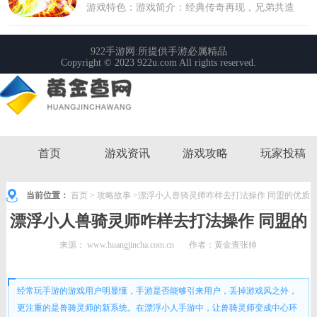
首页
游戏资讯
游戏攻略
玩家投稿
当前位置：
首页
>
攻略故事
>漂浮小人兽骑灵师咋样去打法操作 同盟的优质
漂浮小人兽骑灵师咋样去打法操作 同盟的
回顾与大通知
优质回顾与大通知
来源：
www.huangjincha.com.cn
作者：黄金查张帅
时间： 2022-06-19 20:09:07
经常玩手游的游戏用户明显懂，手游是否能够引来用户，丢掉游戏风之外，
更注重的是兽骑灵师的新系统。在漂浮小人手游中，让兽骑灵师变成中心环