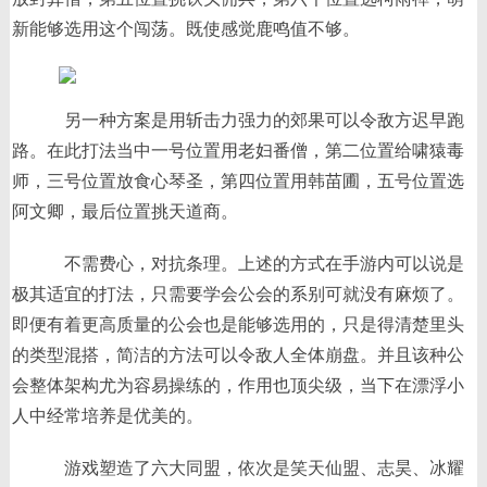
新能够选用这个闯荡。既使感觉鹿鸣值不够。
另一种方案是用斩击力强力的郊果可以令敌方迟早跑
路。在此打法当中一号位置用老妇番僧，第二位置给啸猿毒
师，三号位置放食心琴圣，第四位置用韩苗圃，五号位置选
阿文卿，最后位置挑天道商。
不需费心，对抗条理。上述的方式在手游内可以说是
极其适宜的打法，只需要学会公会的系别可就没有麻烦了。
即便有着更高质量的公会也是能够选用的，只是得清楚里头
的类型混搭，简洁的方法可以令敌人全体崩盘。并且该种公
会整体架构尤为容易操练的，作用也顶尖级，当下在漂浮小
人中经常培养是优美的。
游戏塑造了六大同盟，依次是笑天仙盟、志昊、冰耀