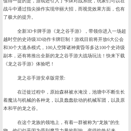
值得一提的是，游戏还引入了卡牌对战系统，玩家们可以在
战斗中通过指尖操作实现华丽大招，而视觉效果方面，也有
了极大的提升。
全新3D卡牌手游《龙之谷手游》，带领你进入一场超
越时空的史诗级3D动作卡牌巨制！游戏目前将开放6大公会
和30个大逃杀模式，100人空降诸神黄昏等多达100个史诗级
副本，还有将推出全新的龙之谷手游大战场玩法！快来下载
《龙之谷手游》体验吧！
龙之谷手游安卓版背景:
在迁徙过程中，原始森林被水淹没，池塘中不断生长
着魔法与机械的各种龙，以及蠢蠢欲动的机械军团，以及原
本和平的龙之谷。
在这个龙族的领地上，有着一群被称为“龙族”的生
物，他们似乎因为受到魔导力量的影响，变得灼热起来。