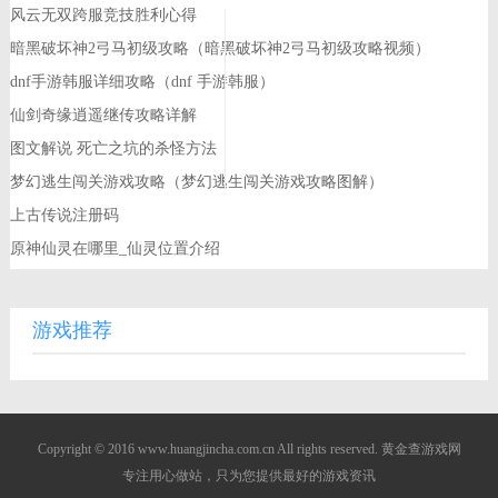
风云无双跨服竞技胜利心得
暗黑破坏神2弓马初级攻略（暗黑破坏神2弓马初级攻略视频）
dnf手游韩服详细攻略（dnf 手游韩服）
仙剑奇缘逍遥继传攻略详解
图文解说 死亡之坑的杀怪方法
梦幻逃生闯关游戏攻略（梦幻逃生闯关游戏攻略图解）
上古传说注册码
原神仙灵在哪里_仙灵位置介绍
游戏推荐
Copyright © 2016 www.huangjincha.com.cn All rights reserved. 黄金查游戏网
专注用心做站，只为您提供最好的游戏资讯