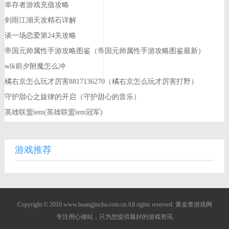
幸存者游戏充值攻略
剑雨江湖天攻精石详解
谈一场恋爱第24关攻略
帝国元帅属性手游攻略图鉴（帝国元帅属性手游攻略图鉴最新）
wlk前夕附魔怎么冲
橘右京怎么玩才厉害8817136270（橘右京怎么玩才厉害打野）
守护甜心之旋律的开启（守护甜心的音乐）
英雄联盟iem(英雄联盟iem冠军)
游戏推荐
Copyright © 2016 www.huangjincha.com.cn All rights reserved. 黄金查游戏网
专注用心做站，只为您提供最好的游戏资讯