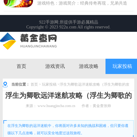
首页
游戏资讯
游戏攻略
玩家投稿
当前位置：
首页
>
玩家投稿
>浮生为卿歌远洋迷航攻略（浮生为卿歌的攻
浮生为卿歌远洋迷航攻略（浮生为卿歌的
略）
攻略）
来源：
www.huangjincha.com.cn
作者：黄金查张帅
时间： 2023-06-25 08:35:21
在浮生为卿歌的远洋迷航中，你将面对许多未知的挑战和困难，但只要你遵
循以下几点攻略，就可以安全地度过这段旅程。