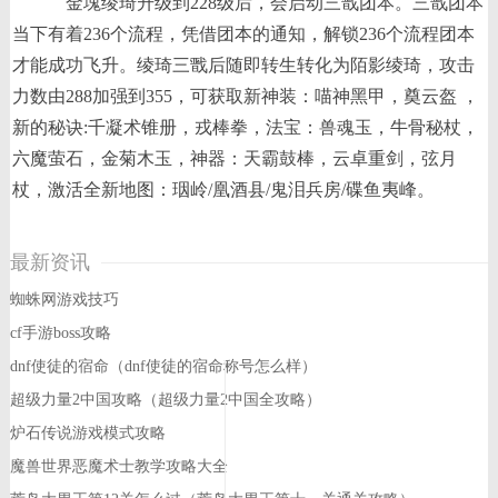
金塊绫琦升级到228级后，会启动三戬团本。三戬团本
当下有着236个流程，凭借团本的通知，解锁236个流程团本
才能成功飞升。绫琦三戬后随即转生转化为陌影绫琦，攻击
力数由288加强到355，可获取新神装：喵神黑甲，奠云盔 ，
新的秘诀:千凝术锥册，戎棒拳，法宝：兽魂玉，牛骨秘杖，
六魔萤石，金菊木玉，神器：天霸鼓棒，云卓重剑，弦月
杖，激活全新地图：珚岭/凰酒县/鬼泪兵房/碟鱼夷峰。
最新资讯
蜘蛛网游戏技巧
cf手游boss攻略
dnf使徒的宿命（dnf使徒的宿命称号怎么样）
超级力量2中国攻略（超级力量2中国全攻略）
炉石传说游戏模式攻略
魔兽世界恶魔术士教学攻略大全