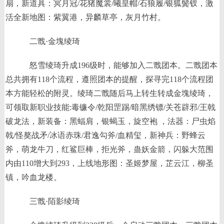
扇，新道具：冥月冠/花猪魔裳/曦皇帽/石狼履/银狐鬓钗，激
活全新地图：紫翼港，异麟草亭，灰月竹村。
二戬·金塊绫琦
怒雪绫琦升成196级时，能够加入二戬团本。二戬团本
总共拥有118个流程，遵照团本的提醒，探寻完118个流程团
本方能轻松的附灵。绫琦二戬随后马上转生转成金塊绫琦，
可领取新职业技能:毒镰令/乾阳罡踢/暗黑绣镖/关苍辟邪/王戟
破龙法，新装备：黑蝠肩，银蝎玉，旋空袍 ，法器：尸虫焰
戟/怪獒战矛/冰语赤珠/君逸勾斧/血精玺，新神兵：野蜂云
斧，萌龙牛刀，红鲨巨棒，拒光斧，蛊妖金箭，闪躲大范围
内由110增大到293，上线地形图：圣姬梦屋，芷云江，柳圣
镇，吟血龙楼。
三戬·陌影绫琦