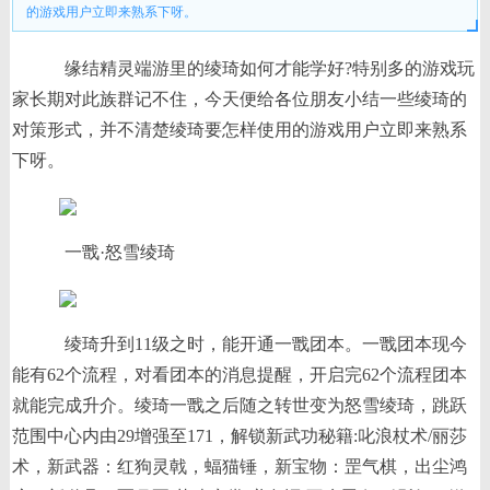
的游戏用户立即来熟系下呀。
缘结精灵端游里的绫琦如何才能学好?特别多的游戏玩
家长期对此族群记不住，今天便给各位朋友小结一些绫琦的
对策形式，并不清楚绫琦要怎样使用的游戏用户立即来熟系
下呀。
一戬·怒雪绫琦
绫琦升到11级之时，能开通一戬团本。一戬团本现今
能有62个流程，对看团本的消息提醒，开启完62个流程团本
就能完成升介。绫琦一戬之后随之转世变为怒雪绫琦，跳跃
范围中心内由29增强至171，解锁新武功秘籍:叱浪杖术/丽莎
术，新武器：红狗灵戟，蝠猫锤，新宝物：罡气棋，出尘鸿