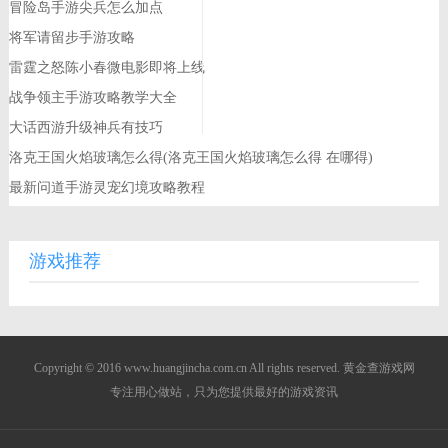
冒险岛手游尖兵怎么加点
将军请留步手游攻略
雷霆之怒陈小春微电影即将上线
战争领主手游攻略教学大全
大话西游升级神兵有技巧
洛克王国火焰玻璃怎么得(洛克王国火焰玻璃怎么得 在哪得)
最新问道手游灵宠幻境攻略教程
游戏推荐
Copyright © 2016 www.huangjincha.com.cn All rights reserved. 黄金查游戏网
专注用心做站，只为您提供最好的游戏资讯