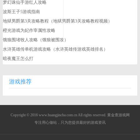
梦幻诛仙手游红人攻略
波斯王子5游戏指南
地狱男爵第3关攻略教程（地狱男爵第3关攻略教程视频）
橙光游戏为妃作宰属性攻略
饿狼围堵牧人攻略（饿狼被围攻）
水浒英雄传单机游戏攻略（水浒英雄传游戏英雄排名）
暗夜魔王怎么打
游戏推荐
Copyright © 2016 www.huangjincha.com.cn All rights reserved. 黄金查游戏网
专注用心做站，只为您提供最好的游戏资讯