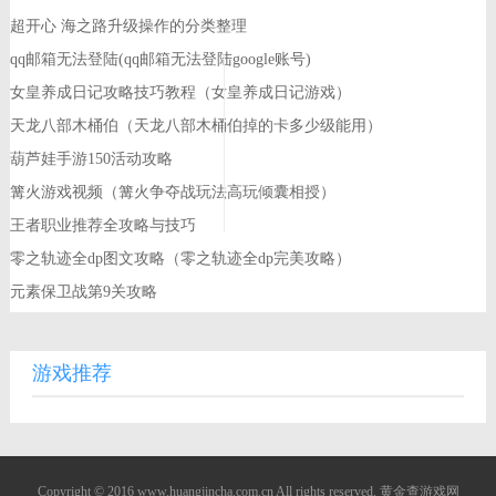
超开心 海之路升级操作的分类整理
qq邮箱无法登陆(qq邮箱无法登陆google账号)
女皇养成日记攻略技巧教程（女皇养成日记游戏）
天龙八部木桶伯（天龙八部木桶伯掉的卡多少级能用）
葫芦娃手游150活动攻略
篝火游戏视频（篝火争夺战玩法高玩倾囊相授）
王者职业推荐全攻略与技巧
零之轨迹全dp图文攻略（零之轨迹全dp完美攻略）
元素保卫战第9关攻略
游戏推荐
Copyright © 2016 www.huangjincha.com.cn All rights reserved. 黄金查游戏网