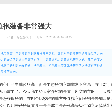
道袍装备非常强大
cn
作者：黄金查张帅
时间： 2026-07-02 09:28:45
中地位很高，但是要想得到它却非常不容易，并且对于想要获得这件物品的人来
给大家介绍的是道士所穿的衣服——天尊道袍。天尊道袍获得方式：除了难度之
寻找它们分别是未知暗殿、沃玛教主、祖玛教主等处无法获得的方法还有两种途
之后掉落出来。
的心目当中地位很高，但是要想得到它却非常不容易，并且对于
尤为重要了。今天我要给大家介绍的是道士所穿的衣服——天尊
是怎样取得的，在四个比较难的地方去寻找它们分别是未知暗殿
径可以用来获得该道具一是合成二是杀死高等级生物之后掉落出