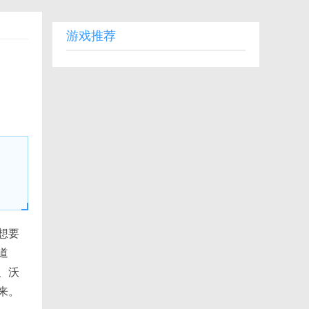
游戏推荐
想要
道
、沃
来。